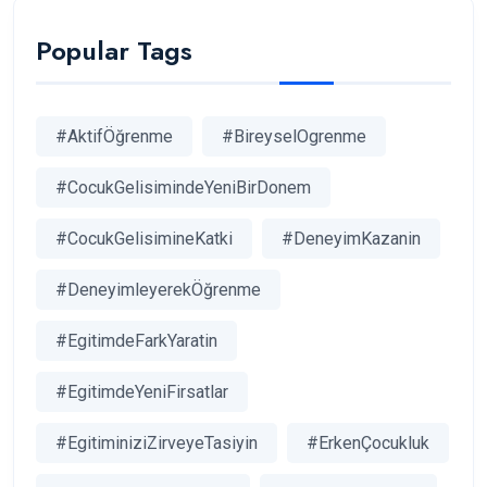
Popular Tags
#AktifÖğrenme
#BireyselOgrenme
#CocukGelisimindeYeniBirDonem
#CocukGelisimineKatki
#DeneyimKazanin
#DeneyimleyerekÖğrenme
#EgitimdeFarkYaratin
#EgitimdeYeniFirsatlar
#EgitiminiziZirveyeTasiyin
#ErkenÇocukluk