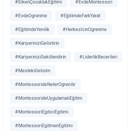
#ErkenÇocuklukEğitimi
#EvdeMontessori
#EvdeOgrenme
#EğitimdeFarkYarat
#EğitimdeYenilik
#HerkesIcinOgrenme
#KariyeriniziGelistirin
#KariyeriniziSekillendirin
#LiderlikBecerileri
#MeslekiGelisim
#MontessorideNelerOgrenilir
#MontessorideUygulamalıEğitim
#MontessoriEgiticiEgitimi
#MontessoriEgitmenEgitimi