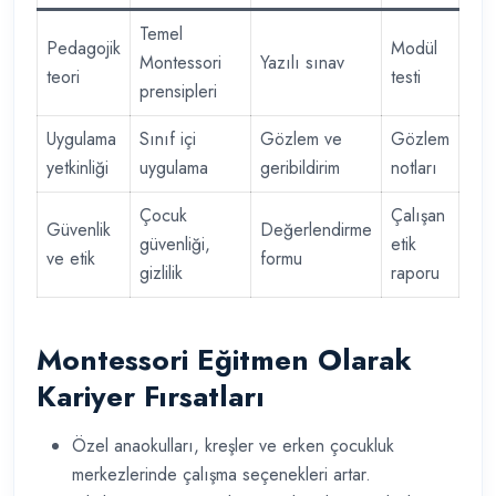
Temel
Pedagojik
Modül
Montessori
Yazılı sınav
teori
testi
prensipleri
Uygulama
Sınıf içi
Gözlem ve
Gözlem
yetkinliği
uygulama
geribildirim
notları
Çocuk
Çalışan
Güvenlik
Değerlendirme
güvenliği,
etik
ve etik
formu
gizlilik
raporu
Montessori Eğitmen Olarak
Kariyer Fırsatları
Özel anaokulları, kreşler ve erken çocukluk
merkezlerinde çalışma seçenekleri artar.