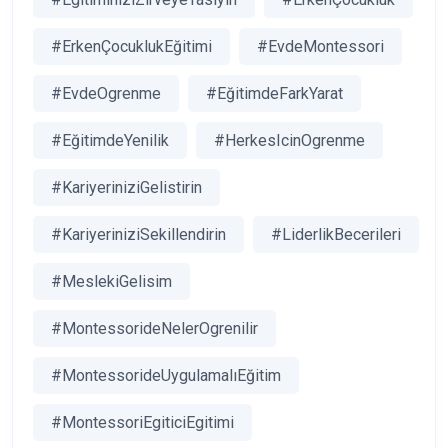
#ErkenÇocuklukEğitimi
#EvdeMontessori
#EvdeOgrenme
#EğitimdeFarkYarat
#EğitimdeYenilik
#HerkesIcinOgrenme
#KariyeriniziGelistirin
#KariyeriniziSekillendirin
#LiderlikBecerileri
#MeslekiGelisim
#MontessorideNelerOgrenilir
#MontessorideUygulamalıEğitim
#MontessoriEgiticiEgitimi