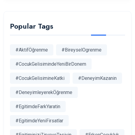
Popular Tags
#AktifÖğrenme
#BireyselOgrenme
#CocukGelisimindeYeniBirDonem
#CocukGelisimineKatki
#DeneyimKazanin
#DeneyimleyerekÖğrenme
#EgitimdeFarkYaratin
#EgitimdeYeniFirsatlar
#EgitiminiziZirveyeTasiyin
#ErkenÇocukluk