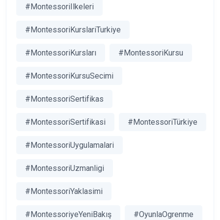
#MontessoriIlkeleri
#MontessoriKurslariTurkiye
#MontessoriKursları
#MontessoriKursu
#MontessoriKursuSecimi
#MontessoriSertifikas
#MontessoriSertifikasi
#MontessoriTürkiye
#MontessoriUygulamalari
#MontessoriUzmanligi
#MontessoriYaklasimi
#MontessoriyeYeniBakış
#OyunlaOgrenme