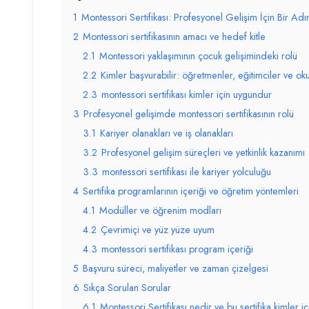
1
Montessori Sertifikası: Profesyonel Gelişim İçin Bir Ad
2
Montessori sertifikasının amacı ve hedef kitle
2.1
Montessori yaklaşımının çocuk gelişimindeki rolü
2.2
Kimler başvurabilir: öğretmenler, eğitimciler ve okul
2.3
montessori sertifikası kimler için uygundur
3
Profesyonel gelişimde montessori sertifikasının rolü
3.1
Kariyer olanakları ve iş olanakları
3.2
Profesyonel gelişim süreçleri ve yetkinlik kazanımı
3.3
montessori sertifikası ile kariyer yolculuğu
4
Sertifika programlarının içeriği ve öğretim yöntemleri
4.1
Modüller ve öğrenim modları
4.2
Çevrimiçi ve yüz yüze uyum
4.3
montessori sertifikası program içeriği
5
Başvuru süreci, maliyetler ve zaman çizelgesi
6
Sıkça Sorulan Sorular
6.1
Montessori Sertifikası nedir ve bu sertifika kimler 