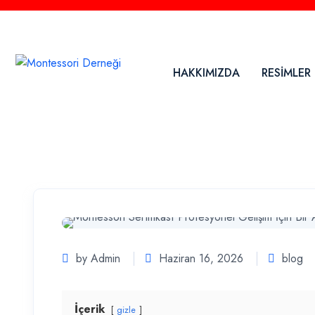
+905469651490
HAKKIMIZDA
RESİMLER
by Admin
Haziran 16, 2026
blog
İçerik
gizle