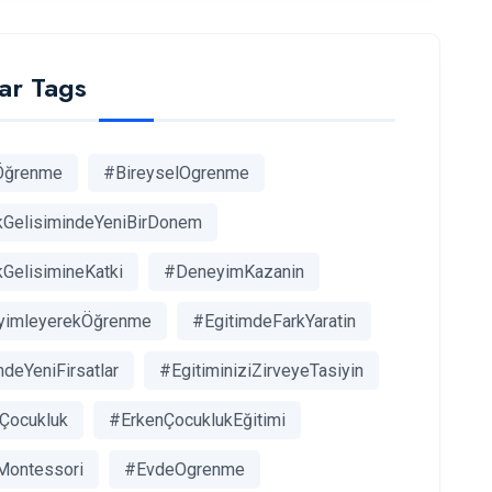
ar Tags
Öğrenme
#BireyselOgrenme
GelisimindeYeniBirDonem
GelisimineKatki
#DeneyimKazanin
yimleyerekÖğrenme
#EgitimdeFarkYaratin
deYeniFirsatlar
#EgitiminiziZirveyeTasiyin
Çocukluk
#ErkenÇocuklukEğitimi
ontessori
#EvdeOgrenme