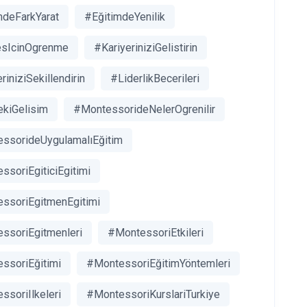
mdeFarkYarat
#EğitimdeYenilik
sIcinOgrenme
#KariyeriniziGelistirin
riniziSekillendirin
#LiderlikBecerileri
kiGelisim
#MontessorideNelerOgrenilir
ssorideUygulamalıEğitim
ssoriEgiticiEgitimi
ssoriEgitmenEgitimi
ssoriEgitmenleri
#MontessoriEtkileri
ssoriEğitimi
#MontessoriEğitimYöntemleri
ssoriIlkeleri
#MontessoriKurslariTurkiye