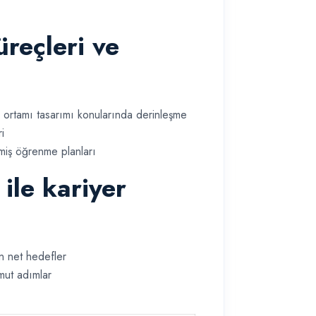
üreçleri ve
 ortamı tasarımı konularında derinleşme
ri
lmiş öğrenme planları
 ile kariyer
en net hedefler
mut adımlar