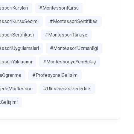
ssoriKursları
#MontessoriKursu
ssoriKursuSecimi
#MontessoriSertifikas
ssoriSertifikasi
#MontessoriTürkiye
ssoriUygulamalari
#MontessoriUzmanligi
ssoriYaklasimi
#MontessoriyeYeniBakış
laOgrenme
#ProfesyonelGelisim
yedeMontessori
#UluslararasiGecerlilik
Gelişimi