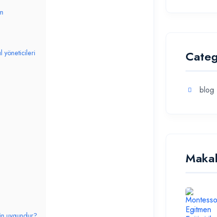
ım
 yöneticileri
Categ
blog
Makal
için uygundur?