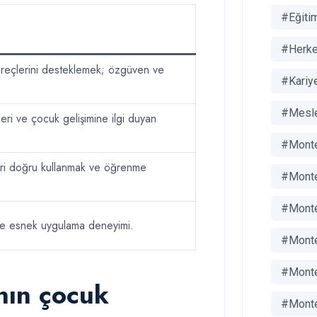
#Eğiti
#Herke
reçlerini desteklemek; özgüven ve
#Kariye
#Mesle
leri ve çocuk gelişimine ilgi duyan
#Monte
eri doğru kullanmak ve öğrenme
#Monte
#Monte
mde esnek uygulama deneyimi.
#Monte
#Monte
nın çocuk
#Monte