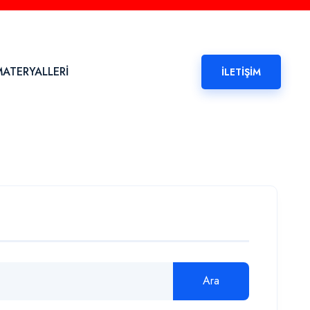
- 19:00
Sosyal Medya
ATERYALLERİ
İLETIŞIM
Ara