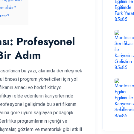
enmelidir?
ratır?
ası: Profesyonel
 Bir Adım
 tasarlanan bu yazı, alanında derinleşmek
l öncesi program yöneticileri için yol
tifikanın amacı ve hedef kitleye
ifikayı elde edenlerin kariyerlerinde
, profesyonel gelişimde bu sertifikanın
larına göre uyum sağlayan pedagojik
rtifika programlarının içeriği ve
şmalar, gözlem ve mentorluk gibi etkili