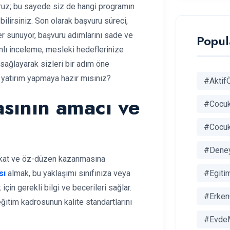
yoruz; bu sayede siz de hangi programın
ilirsiniz. Son olarak başvuru süreci,
er sunuyor, başvuru adımlarını sade ve
Popul
amlı inceleme, mesleki hedeflerinize
 sağlayarak sizleri bir adım öne
 yatırım yapmaya hazır mısınız?
#Aktif
asının amacı ve
#Cocuk
#Cocuk
#Dene
ikkat ve öz-düzen kazanmasına
#Egitim
sı
almak, bu yaklaşımı sınıfınıza veya
in gerekli bilgi ve becerileri sağlar.
#Erken
ğitim kadrosunun kalite standartlarını
#EvdeM