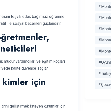
#Monte
emesini teşvik eder; bağımsız öğrenme
#Monte
atif ile sosyal becerileri güçlendirir.
#Monte
öğretmenler,
#Monte
neticileri
#Monte
r, müdür yardımcıları ve eğitim koçları
#Oyun
eviyede kalite güvence sağlar.
#Türki
 kimler için
#Çocuk
arını geliştirmek isteyen kurumlar için