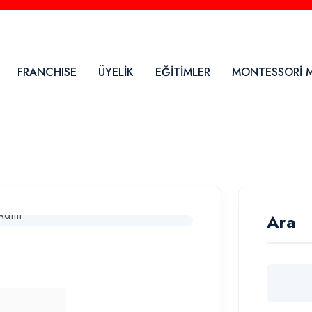
info@montessoridernegi.org
Pazartesi-Cuma 9:00 
FRANCHISE
ÜYELİK
EĞİTİMLER
MONTESSORİ M
Ara