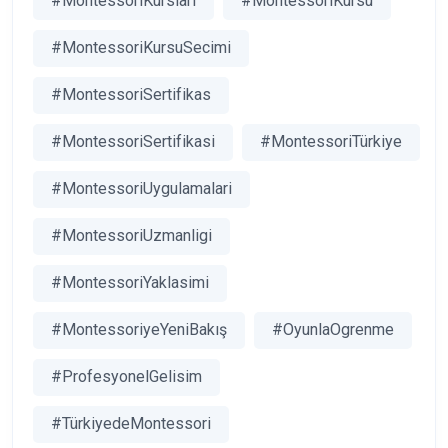
#MontessoriKursları
#MontessoriKursu
#MontessoriKursuSecimi
#MontessoriSertifikas
#MontessoriSertifikasi
#MontessoriTürkiye
#MontessoriUygulamalari
#MontessoriUzmanligi
#MontessoriYaklasimi
#MontessoriyeYeniBakış
#OyunlaOgrenme
#ProfesyonelGelisim
#TürkiyedeMontessori