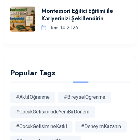
Montessori Eğitici Eğitimi ile
Kariyerinizi Şekillendirin
Tem 14 2026
Popular Tags
#AktifÖğrenme
#BireyselOgrenme
#CocukGelisimindeYeniBirDonem
#CocukGelisimineKatki
#DeneyimKazanin