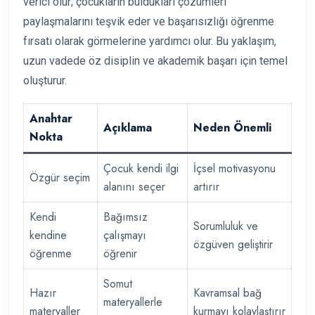
verici olur; çocukların buldukları çözümleri
paylaşmalarını teşvik eder ve başarısızlığı öğrenme
fırsatı olarak görmelerine yardımcı olur. Bu yaklaşım,
uzun vadede öz disiplin ve akademik başarı için temel
oluşturur.
Anahtar
Açıklama
Neden Önemli
Nokta
Çocuk kendi ilgi
İçsel motivasyonu
Özgür seçim
alanını seçer
artırır
Kendi
Bağımsız
Sorumluluk ve
kendine
çalışmayı
özgüven geliştirir
öğrenme
öğrenir
Somut
Hazır
Kavramsal bağ
materyallerle
materyaller
kurmayı kolaylaştırır