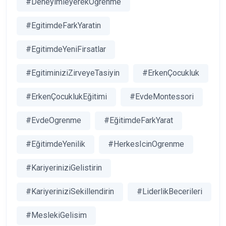
#DeneyimleyerekÖğrenme
#EgitimdeFarkYaratin
#EgitimdeYeniFirsatlar
#EgitiminiziZirveyeTasiyin
#ErkenÇocukluk
#ErkenÇocuklukEğitimi
#EvdeMontessori
#EvdeOgrenme
#EğitimdeFarkYarat
#EğitimdeYenilik
#HerkesIcinOgrenme
#KariyeriniziGelistirin
#KariyeriniziSekillendirin
#LiderlikBecerileri
#MeslekiGelisim