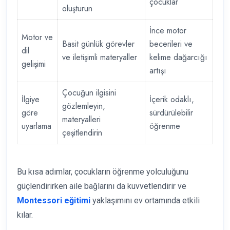
çocuklar
oluşturun
İnce motor
Motor ve
Basit günlük görevler
becerileri ve
dil
ve iletişimli materyaller
kelime dağarcığı
gelişimi
artışı
Çocuğun ilgisini
İlgiye
İçerik odaklı,
gözlemleyin,
göre
sürdürülebilir
materyalleri
uyarlama
öğrenme
çeşitlendirin
Bu kısa adımlar, çocukların öğrenme yolculuğunu
güçlendirirken aile bağlarını da kuvvetlendirir ve
Montessori eğitimi
yaklaşımını ev ortamında etkili
kılar.