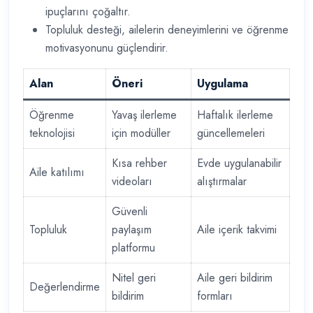
ipuçlarını çoğaltır.
Topluluk desteği, ailelerin deneyimlerini ve öğrenme
motivasyonunu güçlendirir.
Alan
Öneri
Uygulama
Öğrenme
Yavaş ilerleme
Haftalık ilerleme
teknolojisi
için modüller
güncellemeleri
Kısa rehber
Evde uygulanabilir
Aile katılımı
videoları
alıştırmalar
Güvenli
Topluluk
paylaşım
Aile içerik takvimi
platformu
Nitel geri
Aile geri bildirim
Değerlendirme
bildirim
formları