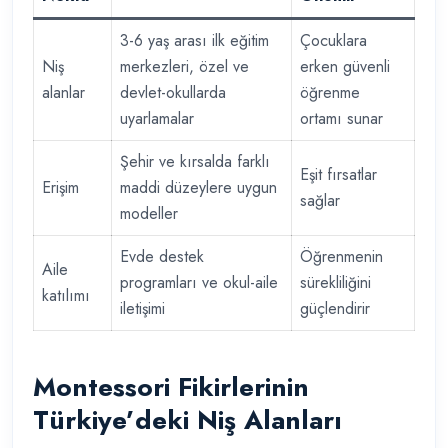
3-6 yaş arası ilk eğitim
Çocuklara
Niş
merkezleri, özel ve
erken güvenli
alanlar
devlet-okullarda
öğrenme
uyarlamalar
ortamı sunar
Şehir ve kırsalda farklı
Eşit fırsatlar
Erişim
maddi düzeylere uygun
sağlar
modeller
Evde destek
Öğrenmenin
Aile
programları ve okul-aile
sürekliliğini
katılımı
iletişimi
güçlendirir
Montessori Fikirlerinin
Türkiye’deki Niş Alanları