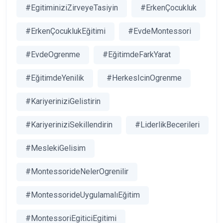
#EgitiminiziZirveyeTasiyin
#ErkenÇocukluk
#ErkenÇocuklukEğitimi
#EvdeMontessori
#EvdeOgrenme
#EğitimdeFarkYarat
#EğitimdeYenilik
#HerkesIcinOgrenme
#KariyeriniziGelistirin
#KariyeriniziSekillendirin
#LiderlikBecerileri
#MeslekiGelisim
#MontessorideNelerOgrenilir
#MontessorideUygulamalıEğitim
#MontessoriEgiticiEgitimi