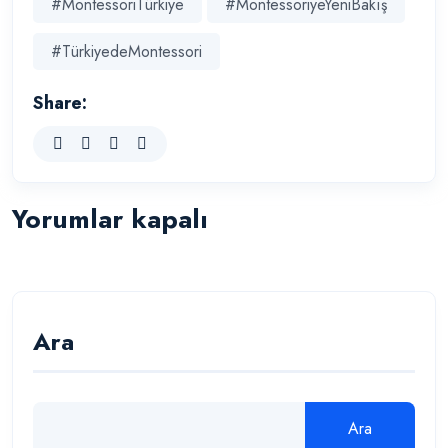
#MontessoriTürkiye
#MontessoriyeYeniBakış
#TürkiyedeMontessori
Share:
Yorumlar kapalı
Ara
Ara